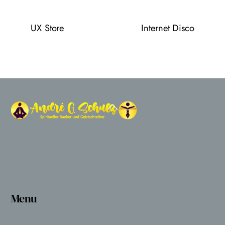
UX Store
Internet Disco
Back
To
Top
Menu