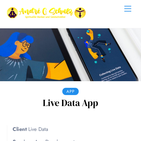
Skip
Me
to
content
APP
Live Data App
Client
Live Data